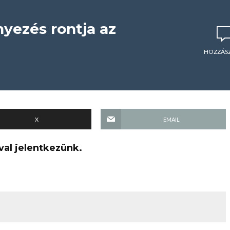
nyezés rontja az
HOZZÁS
X
EMAIL
val jelentkezünk.