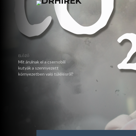
ELŐZŐ
Mit árulnak el a csernobili
kutyák a szennyezett
környezetben való túlélésről?