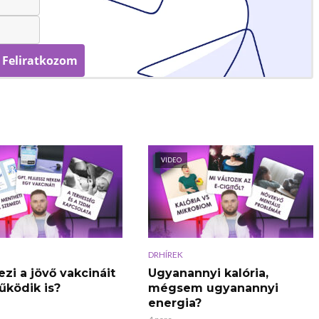
Feliratkozom
VIDEO
DRHÍREK
ezi a jövő vakcináit
Ugyanannyi kalória,
űködik is?
mégsem ugyanannyi
energia?