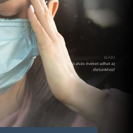
ELŐZŐ
A jó alvás éveket adhat az
életünkhöz!