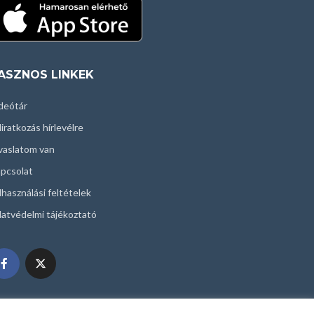
ASZNOS LINKEK
deótár
liratkozás hírlevélre
vaslatom van
pcsolat
lhasználási feltételek
atvédelmi tájékoztató