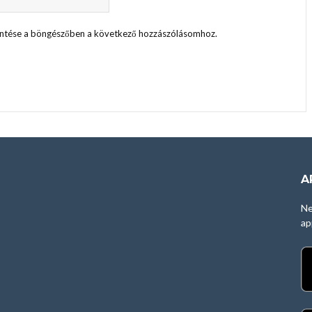
ntése a böngészőben a következő hozzászólásomhoz.
A
Ne
ap