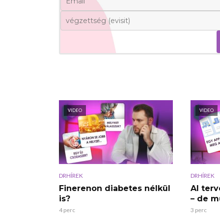
VIDEO
VIDEO
DRHÍREK
DRHÍREK
Finerenon diabetes nélkül
AI terv
is?
– de m
4 perc
3 perc