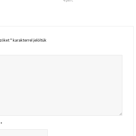
4 perc
ezőket
*
karakterrel jelöltük
m
*