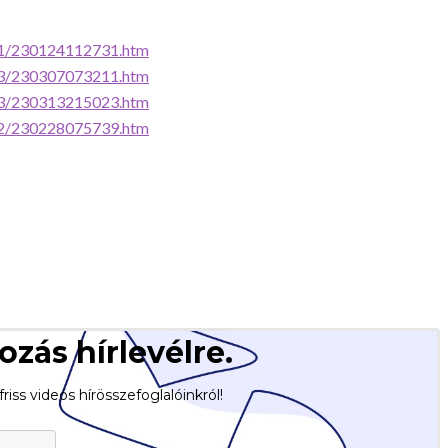
/01/230124112731.htm
/03/230307073211.htm
/03/230313215023.htm
/02/230228075739.htm
ozás hírlevélre.
riss videós hírösszefoglalóinkról!