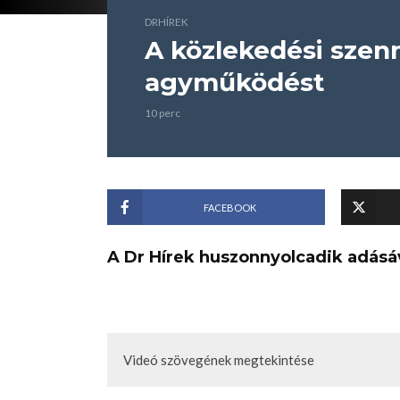
DRHÍREK
A közlekedési szen
agyműködést
10 perc
FACEBOOK
A Dr Hírek huszonnyolcadik adásá
Videó szövegének megtekintése