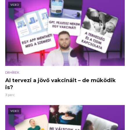
VIDEO
DRHÍREK
AI tervezi a jövő vakcináit – de működik
is?
3 perc
VIDEO