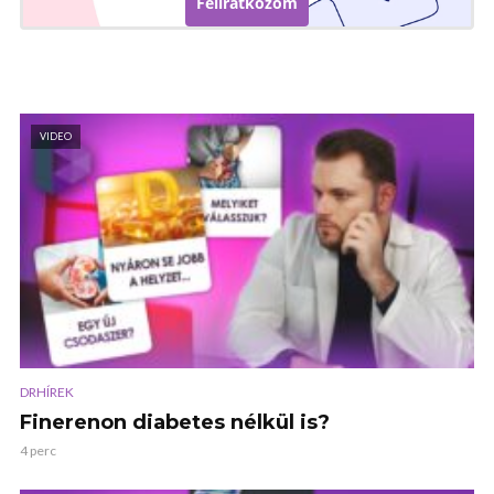
Feliratkozom
VIDEO
DRHÍREK
Finerenon diabetes nélkül is?
4 perc