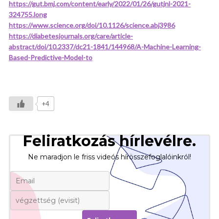
https://gut.bmj.com/content/early/2022/01/26/gutjnl-2021-
324755.long
https://www.science.org/doi/10.1126/science.abj3986
https://diabetesjournals.org/care/article-
abstract/doi/10.2337/dc21-1841/144968/A-Machine-Learning-
Based-Predictive-Model-to
+4
Feliratkozás hírlevélre.
Ne maradjon le friss videós hírösszefoglalóinkról!