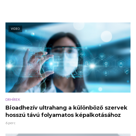
VIDEO
DRHÍREK
Bioadhezív ultrahang a különböző szervek
hosszú távú folyamatos képalkotásához
6 perc