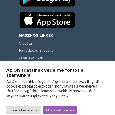
HASZNOS LINKEK
Videótár
Feliratkozás hírlevélre
Javaslatom van
Kapcsolat
Az Ön adatainak védelme fontos a
Felhasználási feltételek
számunkra
Adatvédelmi tájékoztató
Az „Összes sütik elfogadása” gombra kattintva elfogadja a
cookie-k tárolását eszközén, hogy javítsa a webhelyen
történő navigációt, elemezze a webhely használatát és
segítse marketingtevékenységünket.
Cookie beállítások
Összes elfogadása
COPYRIGHT © 2026. CREATED BY
EVH
. POWERED BY
ECONSILIUM
.