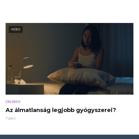
VIDEO
DRHÍREK
Az álmatlanság legjobb gyógyszerei?
7 perc