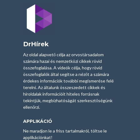
DrHírek
Az oldal alapvető célja az orvostársadalom
számára hazai és nemzetközi cikkek rövid
összefoglalása. A videók célja, hogy rövid
összefoglalók által segítse a nézőt a számára
érdekes információk további megismerése felé
terelni. Az általunk összeszedett cikkek és
híroldalak információit hiteles forrásnak
tekintjük, megbízhatóságát szerkesztőségünk
ellenőrzi.
APPLIKÁCIÓ
Ne maradjon le a friss tartalmakról, töltse le
applikációnkat!