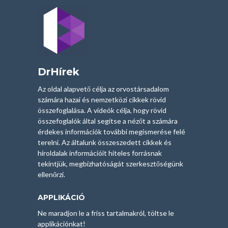
DrHírek
Az oldal alapvető célja az orvostársadalom
számára hazai és nemzetközi cikkek rövid
összefoglalása. A videók célja, hogy rövid
összefoglalók által segítse a nézőt a számára
érdekes információk további megismerése felé
terelni. Az általunk összeszedett cikkek és
híroldalak információit hiteles forrásnak
tekintjük, megbízhatóságát szerkesztőségünk
ellenőrzi.
APPLIKÁCIÓ
Ne maradjon le a friss tartalmakról, töltse le
applikációnkat!