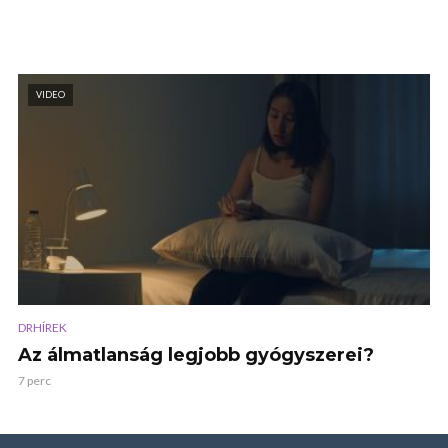
VIDEO
DRHÍREK
Az álmatlanság legjobb gyógyszerei?
7 perc