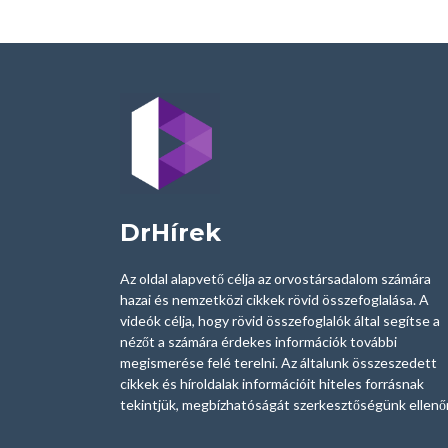
DrHírek
Az oldal alapvető célja az orvostársadalom számára
hazai és nemzetközi cikkek rövid összefoglalása. A
videók célja, hogy rövid összefoglalók által segítse a
nézőt a számára érdekes információk további
megismerése felé terelni. Az általunk összeszedett
cikkek és híroldalak információit hiteles forrásnak
tekintjük, megbízhatóságát szerkesztőségünk ellenőr