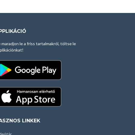
PPLIKÁCIÓ
 maradjon le a friss tartalmakról, töltse le
plikációnkat!
ASZNOS LINKEK
deótár