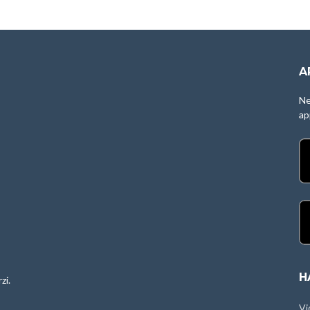
A
Ne
ap
H
zi.
Vi