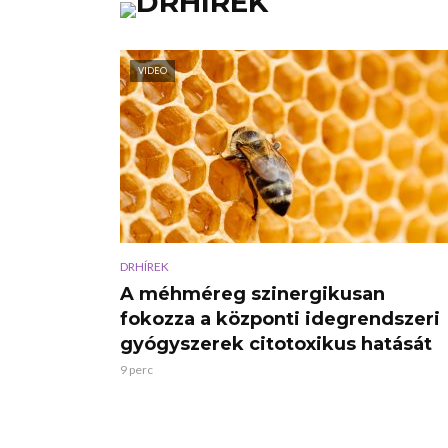
VIDEO
DRHÍREK
A méhméreg szinergikusan
fokozza a központi idegrendszeri
gyógyszerek citotoxikus hatását
9 perc