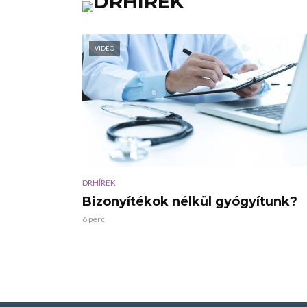
VIDEO
DRHÍREK
Bizonyítékok nélkül gyógyítunk?
6 perc