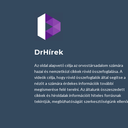
DrHírek
Az oldal alapvető célja az orvostársadalom számára
hazai és nemzetközi cikkek rövid összefoglalása. A
videók célja, hogy rövid összefoglalók által segítse a
nézőt a számára érdekes információk további
megismerése felé terelni. Az általunk összeszedett
cikkek és híroldalak információit hiteles forrásnak
tekintjük, megbízhatóságát szerkesztőségünk ellenőr