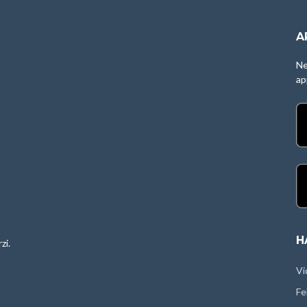
A
Ne
ap
H
zi.
Vi
Fe