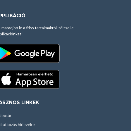
PPLIKÁCIÓ
 maradjon le a friss tartalmakról, töltse le
plikációnkat!
ASZNOS LINKEK
deótár
liratkozás hírlevélre