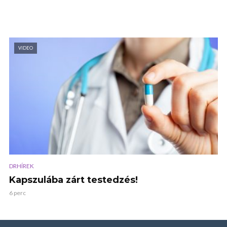
VIDEO
DRHÍREK
Kapszulába zárt testedzés!
6 perc