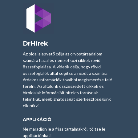
DrHírek
Az oldal alapvető célja az orvostársadalom
számára hazai és nemzetközi cikkek rövid
összefoglalása. A videók célja, hogy rövid
összefoglalók által segítse a nézőt a számára
érdekes információk további megismerése felé
terelni. Az általunk összeszedett cikkek és
híroldalak információit hiteles forrásnak
tekintjük, megbízhatóságát szerkesztőségünk
ellenőrzi.
APPLIKÁCIÓ
Ne maradjon le a friss tartalmakról, töltse le
applikációnkat!