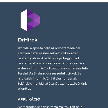
DrHírek
Az oldal alapvető célja az orvostársadalom
számára hazai és nemzetközi cikkek rövid
összefoglalása. A videók célja, hogy rövid
összefoglalók által segítse a nézőt a számára
érdekes információk további megismerése felé
terelni. Az általunk összeszedett cikkek és
híroldalak információit hiteles forrásnak
tekintjük, megbízhatóságát szerkesztőségünk
ellenőrzi.
APPLIKÁCIÓ
Ne maradjon le a friss tartalmakról, töltse le