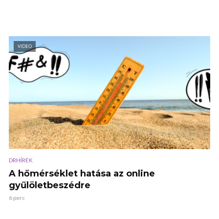
VIDEO
DRHÍREK
A hőmérséklet hatása az online
gyűlöletbeszédre
6 perc